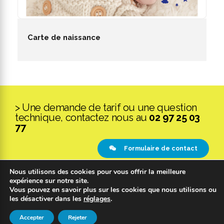
Carte de naissance
> Une demande de tarif ou une question
technique, contactez nous au
02 97 25 03
77
Formulaire de contact
Nous utilisons des cookies pour vous offrir la meilleure
expérience sur notre site.
Copyright 2019 © COPYPLAN. Tous droits réservés |
Mentions légales
Vous pouvez en savoir plus sur les cookies que nous utilisons ou
|
Politique de confidentialité
|
Réalisation : Kodweb
les désactiver dans les
réglages
.
Accepter
Rejeter