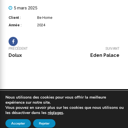
5 mars 2025
Client :
Be Home
Année :
2024
PRÉCÉDENT
SUIVANT
Dolux
Eden Palace
Nous utilisons des cookies pour vous offrir la meilleure
Copyright 2019 © COPYPLAN. Tous droits réservés |
Mentions légales
expérience sur notre site.
|
Politique de confidentialité
|
Réalisation : Kodweb
Vous pouvez en savoir plus sur les cookies que nous utilisons ou
les désactiver dans les
réglages
.
Accepter
Rejeter