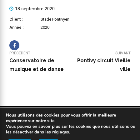
18 septembre 2020
Client :
Stade Pontivyen
Année :
2020
PRÉCÉDENT
SUIVANT
Conservatoire de
Pontivy circuit Vieille
musique et de danse
ville
Nous utilisons des cookies pour vous offrir la meilleure
Copyright 2019 © COPYPLAN. Tous droits réservés |
Mentions légales
expérience sur notre site.
|
Politique de confidentialité
|
Réalisation : Kodweb
Vous pouvez en savoir plus sur les cookies que nous utilisons ou
les désactiver dans les
réglages
.