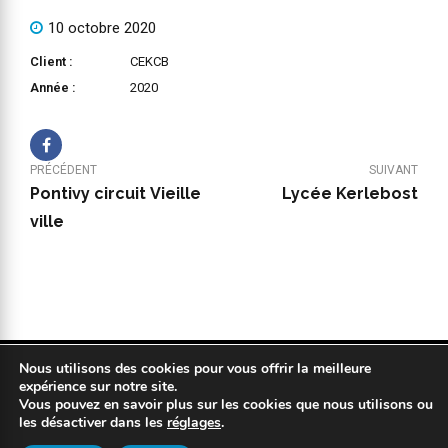
10 octobre 2020
Client :
CEKCB
Année :
2020
PRÉCÉDENT
SUIVANT
Pontivy circuit Vieille
Lycée Kerlebost
ville
Nous utilisons des cookies pour vous offrir la meilleure
Copyright 2019 © COPYPLAN. Tous droits réservés |
Mentions légales
expérience sur notre site.
|
Politique de confidentialité
|
Réalisation : Kodweb
Vous pouvez en savoir plus sur les cookies que nous utilisons ou
les désactiver dans les
réglages
.