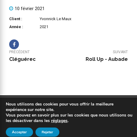
10 février 2021
Client :
Yvonnick Le Maux
Année :
2021
PRÉCÉDENT
SUIVANT
Cléguérec
Roll Up - Aubade
Nous utilisons des cookies pour vous offrir la meilleure
Copyright 2019 © COPYPLAN. Tous droits réservés |
Mentions légales
expérience sur notre site.
|
Politique de confidentialité
|
Réalisation : Kodweb
Vous pouvez en savoir plus sur les cookies que nous utilisons ou
les désactiver dans les
réglages
.
Accepter
Rejeter