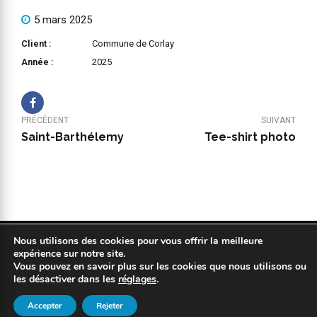
5 mars 2025
Client :
Commune de Corlay
Année :
2025
PRÉCÉDENT
SUIVANT
Saint-Barthélemy
Tee-shirt photo
Nous utilisons des cookies pour vous offrir la meilleure
Copyright 2019 © COPYPLAN. Tous droits réservés |
Mentions légales
expérience sur notre site.
|
Politique de confidentialité
|
Réalisation : Kodweb
Vous pouvez en savoir plus sur les cookies que nous utilisons ou
les désactiver dans les
réglages
.
Accepter
Rejeter