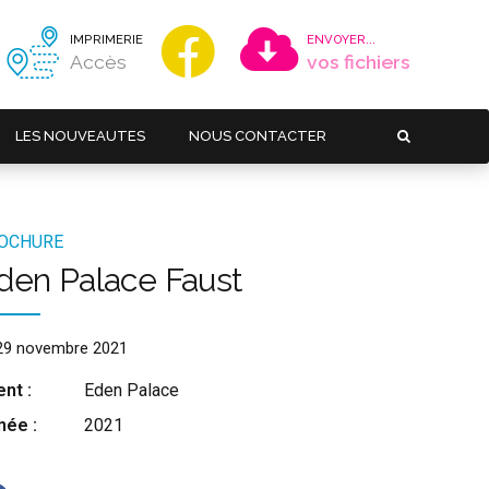
IMPRIMERIE
ENVOYER...
Accès
vos fichiers
LES NOUVEAUTES
NOUS CONTACTER
OCHURE
den Palace Faust
29 novembre 2021
ent :
Eden Palace
née :
2021