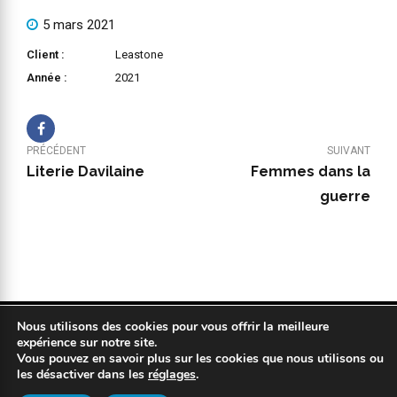
5 mars 2021
Client :
Leastone
Année :
2021
PRÉCÉDENT
SUIVANT
Literie Davilaine
Femmes dans la
guerre
Nous utilisons des cookies pour vous offrir la meilleure
Copyright 2019 © COPYPLAN. Tous droits réservés |
Mentions légales
expérience sur notre site.
|
Politique de confidentialité
|
Réalisation : Kodweb
Vous pouvez en savoir plus sur les cookies que nous utilisons ou
les désactiver dans les
réglages
.