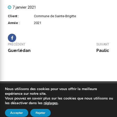
7 janvier 2021
Client :
Commune de Sainte-Brigitte
Année :
2021
PRÉCÉDENT
SUIVANT
Guerlédan
Paulic
Nous utilisons des cookies pour vous offrir la meilleure
Copyright 2019 © COPYPLAN. Tous droits réservés |
Mentions légales
expérience sur notre site.
|
Politique de confidentialité
|
Réalisation : Kodweb
Vous pouvez en savoir plus sur les cookies que nous utilisons ou
les désactiver dans les
réglages
.
Accepter
Rejeter