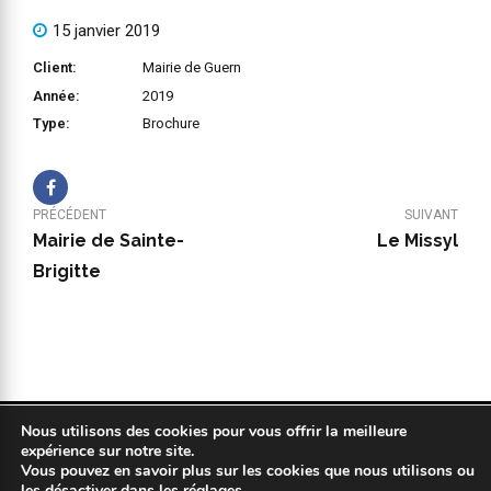
15 janvier 2019
Client:
Mairie de Guern
Année:
2019
Type:
Brochure
PRÉCÉDENT
SUIVANT
Mairie de Sainte-
Le Missyl
Brigitte
Nous utilisons des cookies pour vous offrir la meilleure
Copyright 2019 © COPYPLAN. Tous droits réservés |
Mentions légales
expérience sur notre site.
|
Politique de confidentialité
|
Réalisation : Kodweb
Vous pouvez en savoir plus sur les cookies que nous utilisons ou
les désactiver dans les
réglages
.