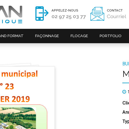
APPELEZ-NOUS
CONTACT
02 97 25 03 77
Courriel
AND FORMAT
FAÇONNAGE
FLOCAGE
PORTFOLIO
BU
M
Cli
An
Ty