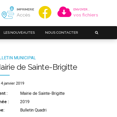
IMPRIMERIE
ENVOYER...
Accès
vos fichiers
LES NOUVEAUTES
NOUS CONTACTER
LLETIN MUNICIPAL
airie de Sainte-Brigitte
14 janvier 2019
ent :
Mairie de Sainte-Brigitte
née :
2019
pe:
Bulletin Quadri