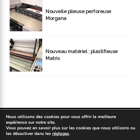
Nouvelle plieuse perforeuse
Morgana
Nouveau matériel : plastifieuse
Matrix
Nous utilisons des cookies pour vous offrir la meilleure
Copyright 2019 © COPYPLAN. Tous droits réservés |
Mentions légales
expérience sur notre site.
|
Politique de confidentialité
|
Réalisation : Kodweb
Vous pouvez en savoir plus sur les cookies que nous utilisons ou
les désactiver dans les
réglages
.