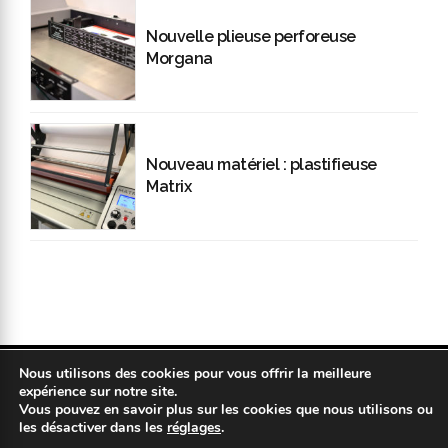
Nouvelle plieuse perforeuse
Morgana
Nouveau matériel : plastifieuse
Matrix
Nous utilisons des cookies pour vous offrir la meilleure
Copyright 2019 © COPYPLAN. Tous droits réservés |
Mentions légales
expérience sur notre site.
|
Politique de confidentialité
|
Réalisation : Kodweb
Vous pouvez en savoir plus sur les cookies que nous utilisons ou
les désactiver dans les
réglages
.