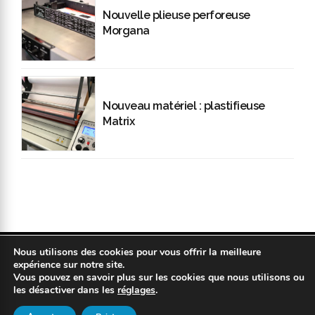
Nouvelle plieuse perforeuse
Morgana
Nouveau matériel : plastifieuse
Matrix
Nous utilisons des cookies pour vous offrir la meilleure
Copyright 2019 © COPYPLAN. Tous droits réservés |
Mentions légales
expérience sur notre site.
|
Politique de confidentialité
|
Réalisation : Kodweb
Vous pouvez en savoir plus sur les cookies que nous utilisons ou
les désactiver dans les
réglages
.